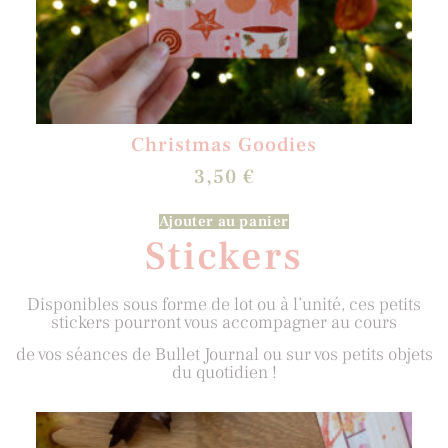
Christmas Goodies
3,50
€
Ajouter au panier
Stickers
Disponibles sous forme de lot ou à l’unité, ces petits
stickers pourront vous accompagner au cours
de vos séances de Bullet Journal ou sur vos petits objets
du quotidien !