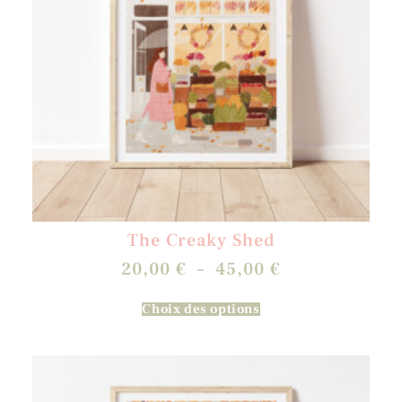
The Creaky Shed
20,00
€
–
45,00
€
Choix des options