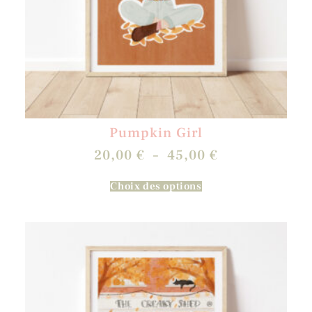
Pumpkin Girl
20,00
€
–
45,00
€
Choix des options