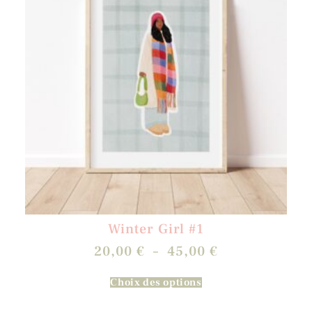
Winter Girl #1
20,00
€
–
45,00
€
Choix des options