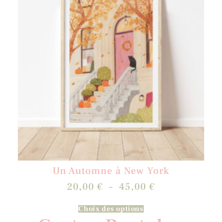
Un Automne à New York
20,00
€
–
45,00
€
Choix des options