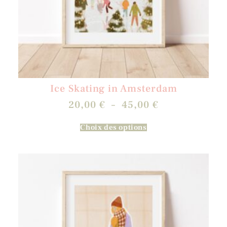
Ice Skating in Amsterdam
20,00
€
–
45,00
€
Choix des options