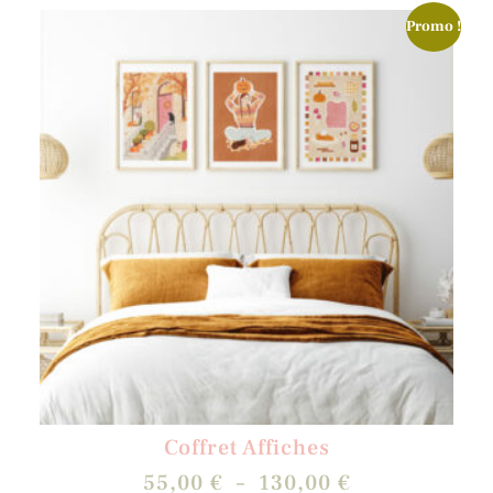
Promo !
Coffret Affiches
55,00
€
–
130,00
€