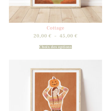
Cottage
20,00
€
–
45,00
€
Choix des options