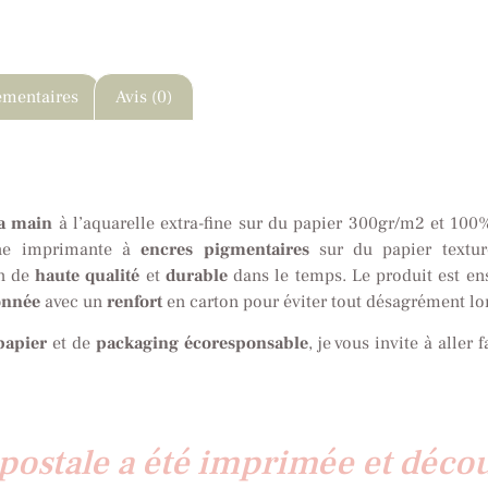
émentaires
Avis (0)
la main
à l’aquarelle extra-fine sur du papier 300gr/m2 et 100%
ne imprimante à
encres pigmentaires
sur du papier textur
on de
haute qualité
et
durable
dans le temps. Le produit est e
onnée
avec un
renfort
en carton pour éviter tout désagrément lor
papier
et de
packaging écoresponsable
, je vous invite à aller
postale a été imprimée et déco