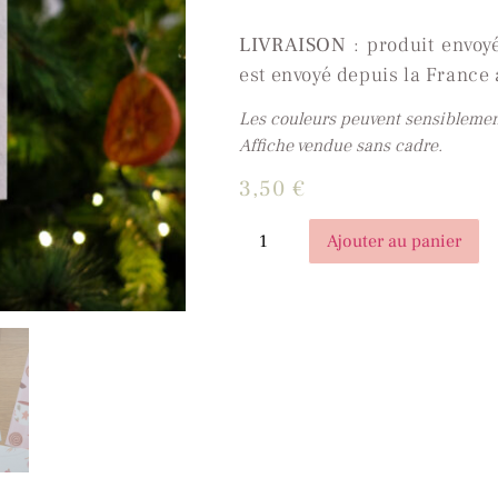
LIVRAISON
: produit envoy
est envoyé depuis la France
Les couleurs peuvent sensiblement 
Affiche vendue sans cadre.
3,50
€
Ajouter au panier