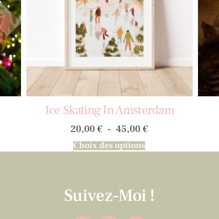
Ice Skating In Amsterdam
20,00
€
–
45,00
€
Choix des options
Suivez-Moi !