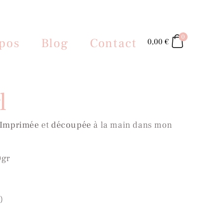
0
pos
Blog
Contact
0,00
€
l
I
mprimée
et
découpée
à la main dans mon
0gr
)