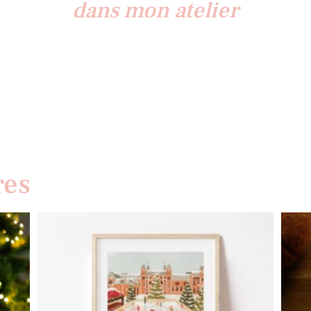
dans mon atelier
res