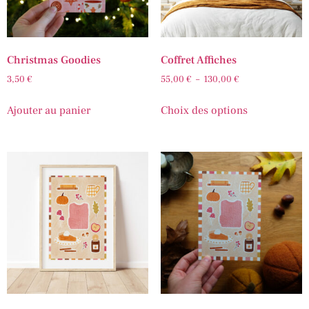
Christmas Goodies
Coffret Affiches
3,50
€
55,00
€
–
130,00
€
Ajouter au panier
Choix des options