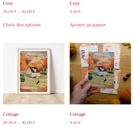
Cosy
Cosy
20,00
€
–
45,00
€
3,50
€
Choix des options
Ajouter au panier
Cottage
Cottage
20,00
€
–
45,00
€
3,50
€